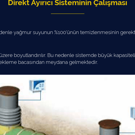
Direkt Ayırıcı Sisteminin Çalışması
denle yağmur suyunun %100’ünün temizlenmesinin gerektiği a
re boyutlandırılır. Bu nedenle sistemde büyük kapasiteli ayı
ve örnekleme bacasından meydana gelmektedir.