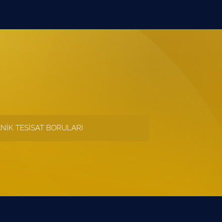
NİK TESİSAT BORULARI