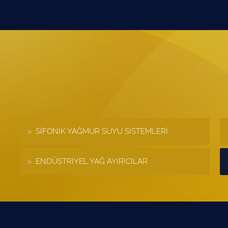
SİFONİK YAĞMUR SUYU SİSTEMLERİ
ENDÜSTRİYEL YAĞ AYIRICILAR