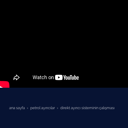
ana sayfa
petrol ayiricilar
direkt ayırıcı sisteminin çalışması