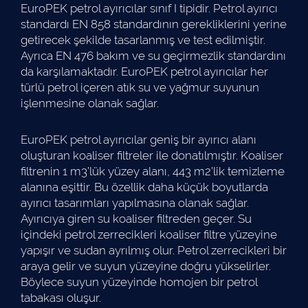
EuroPEK petrol ayırıcılar sınıf I tipidir. Petrol ayırıcı
standardı EN 858 standardının gerekliklerini yerine
getirecek şekilde tasarlanmış ve test edilmiştir.
Ayrıca EN 476 bakım ve su geçirmezlik standardını
da karşılamaktadır. EuroPEK petrol ayırıcılar her
türlü petrol içeren atık su ve yağmur suyunun
işlenmesine olanak sağlar.
EuroPEK petrol ayırıcılar geniş bir ayırıcı alanı
oluşturan koaliser filtreler ile donatılmıştır. Koaliser
filtrenin 1 m3’lük yüzey alanı, 443 m2’lik temizleme
alanına eşittir. Bu özellik daha küçük boyutlarda
ayırıcı tasarımları yapılmasına olanak sağlar.
Ayırıcıya giren su koaliser filtreden geçer. Su
içindeki petrol zerrecikleri koaliser filtre yüzeyine
yapışır ve sudan ayrılmış olur. Petrol zerrecikleri bir
araya gelir ve suyun yüzeyine doğru yükselirler.
Böylece suyun yüzeyinde homojen bir petrol
tabakası oluşur.